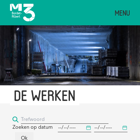
Overslaan
MENU
en
naar
de
Afbeelding
inhoud
gaan
DE WERKEN
Zoeken op datum