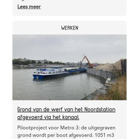
Lees meer
over
Noordstation:
Aarschotstraat
CATEGORY
WERKEN
opnieuw
open
Header
Afbeelding
voor
image
het
verkeer
Grond van de werf van het Noordstation
afgevoerd via het kanaal
Teaser
Pilootproject voor Metro 3: de uitgegraven
grond wordt per boot afgevoerd. 1051 m3