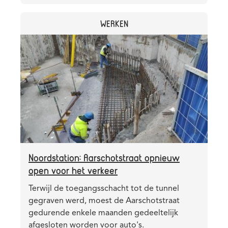
Premetro
3
CATEGORY
WERKEN
dagen
onderbroken
Header
Afbeelding
image
Noordstation: Aarschotstraat opnieuw
open voor het verkeer
Teaser
Terwijl de toegangsschacht tot de tunnel
gegraven werd, moest de Aarschotstraat
gedurende enkele maanden gedeeltelijk
afgesloten worden voor auto's.