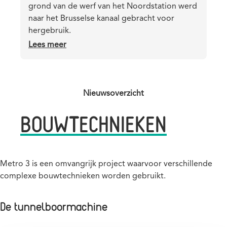
grond van de werf van het Noordstation werd
naar het Brusselse kanaal gebracht voor
hergebruik.
Lees meer
over
Grond
van
de
werf
Nieuwsoverzicht
van
SECTION
BOUWTECHNIEKEN
het
Noordstation
TITLE
afgevoerd
via
Metro 3 is een omvangrijk project waarvoor verschillende
het
complexe bouwtechnieken worden gebruikt.
kanaal
De tunnelboormachine