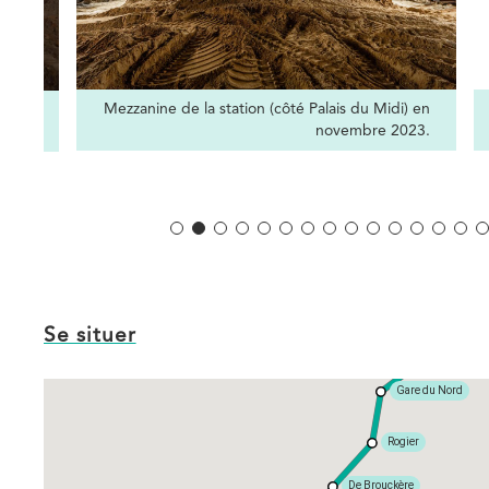
Credits
Mezzanine de la station (côté Palais du Midi) en
vrier
novembre 2023.
024).
C
Se situer
Liedts
Gare du Nord
Rogier
De Brouckère