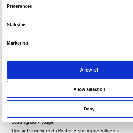
Preferences
partenaires du projet ont élaboré un ensemble
sans précédent de mesures d'accompagnement,
énumérées dans le
pacte Toots Thielemans
. Cette
Statistics
convention a été signée par la STIB, le
gouvernement régional, Bruxelles Mobilité,
hub.brussels, la commune de Saint-Gilles et la Ville
Marketing
de Bruxelles.
Une série de mesures d'accompagnement ont
déjà été prises grâce à ce pacte. Un ombudsman,
Allow all
un hyper-coordinateur et un facilitateur de
chantier, entre autres, ont été recrutés. Depuis le
début des travaux, un panel a également été mis
Allow selection
en place pour permettre à toutes les parties
prenants de dialoguer en vue d'une bonne gestion
du chantier.
Deny
Stalingrad Village
Une autre mesure du Pacte: le Stalingrad Village a