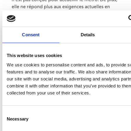
n'est pas conçue pour accueillir le métro. De plus,
elle ne répond plus aux exigences actuelles en
matière d'accessibilité et de confort des usagers.
Pour y rémédier, et pour renforcer l'accessibilité
de ce quartier dense et vivant, il a été décidé de
Consent
Details
construire une nouvelle station de métro appelée
Toots Thielemans. La station
Lemonnier sera
entièrement rénovée à son tour
et reste en service
This website uses cookies
pour les trams vers et depuis la Porte de Ninove.
We use cookies to personalise content and ads, to provide s
Info chantier via WhatsApp
features and to analyse our traffic. We also share informatio
our site with our social media, advertising and analytics pa
Les travaux ont commencé fin 2020. Pour en savoir
combine it with other information that you’ve provided to them
plus sur l'avancement du chantier, ainsi que les
collected from your use of their services.
mesures d'accompagnement, vous pouvez
consultez notre page actualité
. Les riverains et les
commerçants qui souhaitent recevoir les dernières
Consent
nouvelles du chantier peuvent
s'inscrire à notre
Necessary
Selection
liste de diffusion WhatsApp.
Vu l'ampleur et l'impact des travaux, les