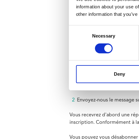
continuerons à diffuser l'informa
information about your use of
other information that you’ve
Nous informons d’ores et déjà 
travaux commenceront pour les 
Consent
Comment s'inscrire
Necessary
Selection
Pour recevoir des informations
Ajoutez "Metro3" à vos con
0471/65 01 12 pour Albe
0490/52 38 98 pour Toots
Deny
Lancez WhatsApp (l'applicati
Envoyez-nous le message s
Vous recevrez d'abord une rép
inscription. Conformément à la 
Vous pouvez vous désabonner