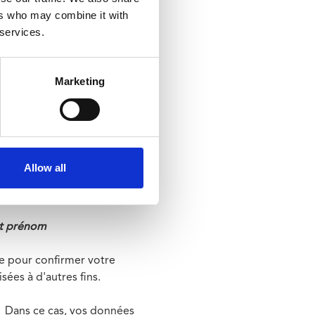
ers who may combine it with
 services.
lbert. Quand les
 du WhatsApp.
Marketing
aire :
Allow all
e)
et prénom
e pour confirmer votre
ées à d'autres fins.
.
Dans ce cas, vos données