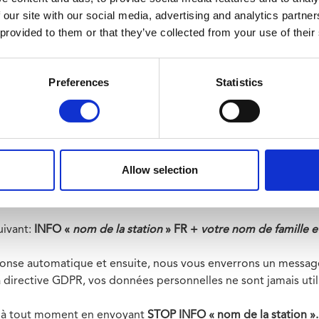
tion via les avis riverains et sur le site web.
 our site with our social media, advertising and analytics partn
 provided to them or that they’ve collected from your use of their
via cette plateforme pour les chantiers Toots Thielemans et A
autres futures stations, vous serez informés de l’activation
 ?
Preferences
Statistics
 via WhatsApp, une inscription est nécessaire. Voici comment f
tacts avec le numéro :
rt
 Thielemans
Allow selection
on gratuite est à télécharger via l'Apple Store ou le Play Stor
uivant:
INFO «
nom de la station
» FR +
votre nom de famille 
onse automatique et ensuite, nous vous enverrons un messag
directive GDPR, vos données personnelles ne sont jamais utilis
 à tout moment en envoyant
STOP INFO « nom de la station »