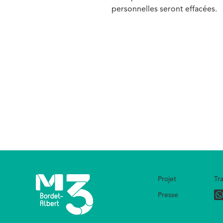
personnelles seront effacées.
Media
Projet
Tr
Footer
Presse