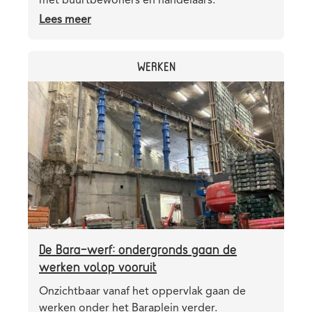
met buurtbewoners en handelaars.
Lees meer
over
TT
panel
CATEGORY
WERKEN
13
juli
Header
Afbeelding
2026
image
De Bara-werf: ondergronds gaan de
werken volop vooruit
Teaser
Onzichtbaar vanaf het oppervlak gaan de
werken onder het Baraplein verder.