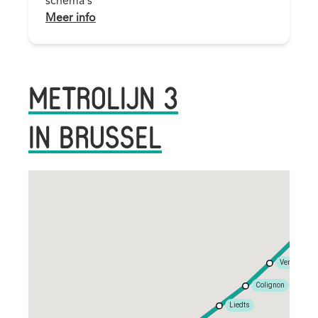
schema's
Link
Meer info
METROLIJN 3
IN BRUSSEL
Rig
Verboekhov
Colignon
Liedts