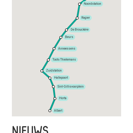
Noordstation
Rogier
De Brouckère
Beurs
Anneessens
Toots Thielemans
Zuidstation
Hallepoort
Sint-Gillisvoorplein
Horta
Albert
NIEUWS