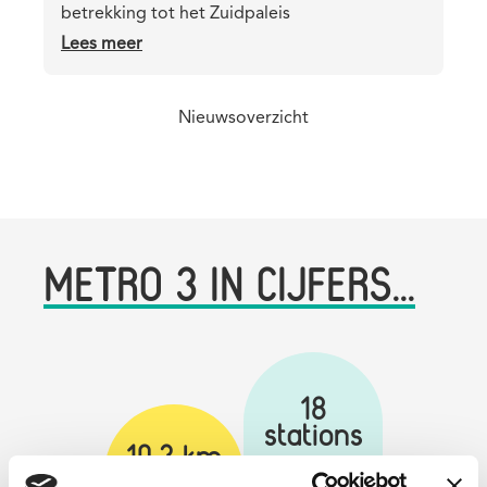
betrekking tot het Zuidpaleis
Lees meer
over
Stedenbouwkundige
vergunning
Nieuwsoverzicht
toegekend
voor
het
Zuidpaleis
METRO 3 IN CIJFERS...
18
stations
10,3 km
waaronder
metrolijn