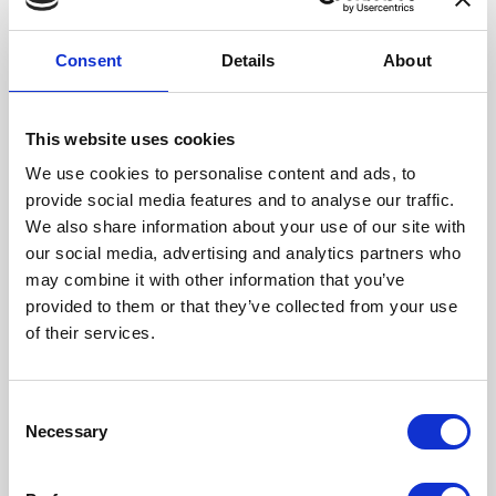
8 nieuwe &
10
aangepaste
Consent
Details
About
stations
4,5 km
nieuwe tunnel
This website uses cookies
We use cookies to personalise content and ads, to
provide social media features and to analyse our traffic.
We also share information about your use of our site with
20 minuten
our social media, advertising and analytics partners who
van Bordet naar Albert
may combine it with other information that you’ve
provided to them or that they’ve collected from your use
of their services.
5
Consent
gemeenten
Necessary
Selection