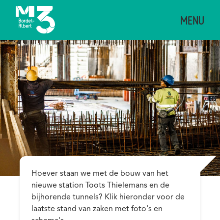
Overslaan
MENU
en
naar
de
inhoud
gaan
Description
Hoever staan we met de bouw van het
nieuwe station Toots Thielemans en de
bijhorende tunnels? Klik hieronder voor de
laatste stand van zaken met foto's en