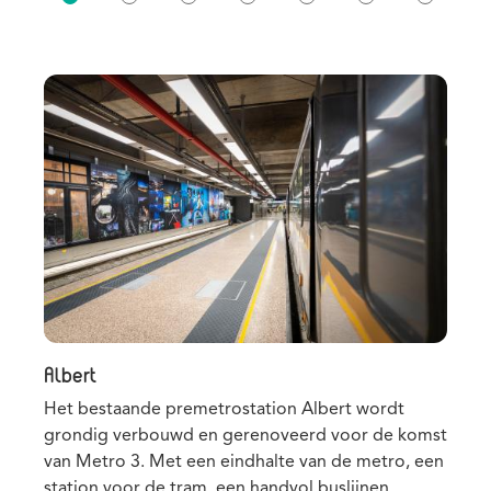
Albert
Ho
Het bestaande premetrostation Albert wordt
Het
grondig verbouwd en gerenoveerd voor de komst
het
van Metro 3. Met een eindhalte van de metro, een
enk
station voor de tram, een handvol buslijnen
voo