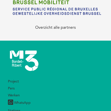
Overzicht alle partners
Footer
Project
Pers
Werken
WhatsApp
Stations