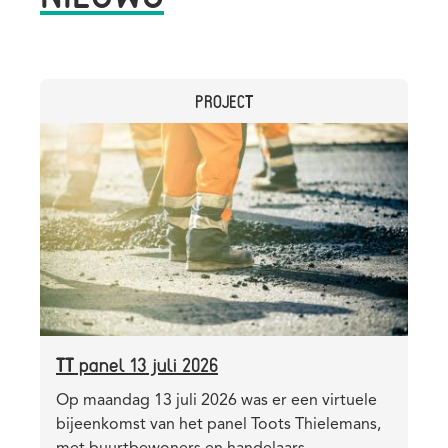
CATEGORY
PROJECT
Header
Afbeelding
image
TT panel 13 juli 2026
Teaser
Op maandag 13 juli 2026 was er een virtuele
bijeenkomst van het panel Toots Thielemans,