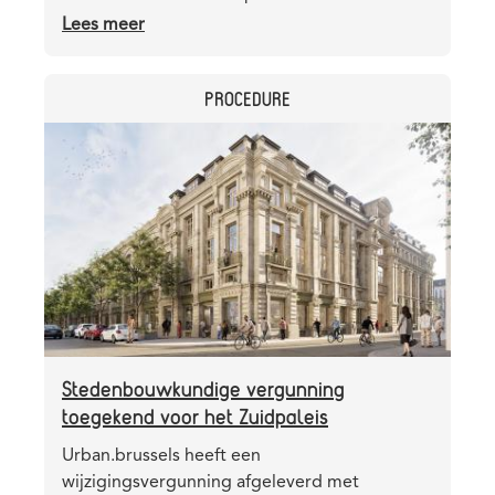
Lees meer
over
De
Bara-
CATEGORY
PROCEDURE
werf:
ondergronds
Header
Afbeelding
gaan
image
de
werken
volop
vooruit
Stedenbouwkundige vergunning
toegekend voor het Zuidpaleis
Teaser
Urban.brussels heeft een
wijzigingsvergunning afgeleverd met