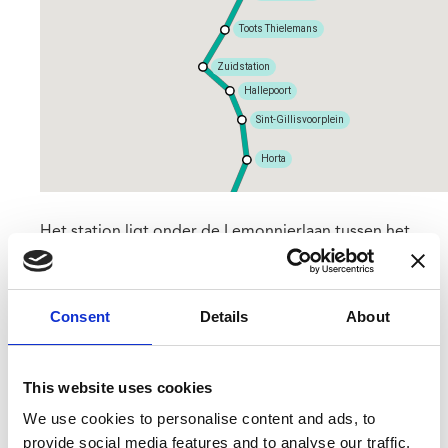
Toots Thielemans
Zuidstation
Hallepoort
Sint-Gillisvoorplein
Horta
Albert
Het station ligt onder de Lemonnierlaan tussen het
Anneessensplein en het Fontainasplein. In de buurt
vinden we het Rouppeplein, het beeldje van Manneken
Pis, de Sint-Jacobswijk en het Simone de Beauvoirpark
Consent
Details
About
(Fontainaspark).
This website uses cookies
We use cookies to personalise content and ads, to
provide social media features and to analyse our traffic.