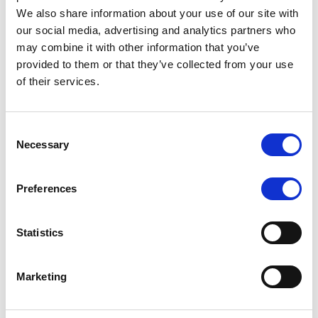
Bij de bouw van dit premetrostation is reeds
We also share information about your use of our site with
rekening gehouden met de toekomstige
our social media, advertising and analytics partners who
verbouwing tot metrostation. Daarom zijn geen
may combine it with other information that you’ve
ingrijpende werkzaamheden nodig. Om de
provided to them or that they’ve collected from your use
dienstverlenging zo weinig mogelijk te
of their services.
onderbreken, gebeuren de meeste
voorbereidende werkzaamheden 's nachts.
Consent
VERHOGING VAN DE PERRONS
Necessary
Selection
De meeste perrons van premetrostations hebben
een hoog perron waarop roltrappen en trappen
Preferences
aankomen, gevolgd door verlaagde perrons die
de mogelijkheid bieden aan de reizigers om
Statistics
zonder hoogteverschil de in en uit de tram te
stappen. De verlaagde perrons zullen verhoogd
moeten worden tot hetzelfde niveau als het
Marketing
bovenste gedeelte om samen te vallen met het
niveau van de metrostellen.