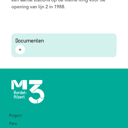
een aantal stations op de Kleine Ring voor de
opening van lijn 2 in 1988.
Documenten
Footer
Project
Pers