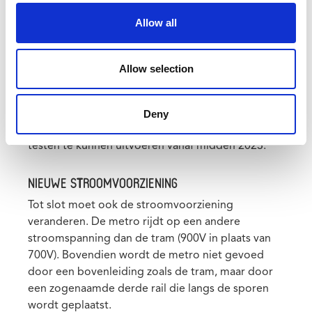
NIEUW SIGNALISATIESYSTEEM
Allow all
Voor de komst van de metro moet ook de
signalisatie of het seinstelsel vernieuwd worden.
Allow selection
Dit communicatiesysteem zorgt ervoor dat de
stellen veilig door de tunnels en stations kunnen
rijden. Het nieuwe systeem zal progressief
Deny
geplaatst worden in de loop van het jaar 2022 om
testen te kunnen uitvoeren vanaf midden 2023.
NIEUWE STROOMVOORZIENING
Tot slot moet ook de stroomvoorziening
veranderen. De metro rijdt op een andere
stroomspanning dan de tram (900V in plaats van
700V). Bovendien wordt de metro niet gevoed
door een bovenleiding zoals de tram, maar door
een zogenaamde derde rail die langs de sporen
wordt geplaatst.