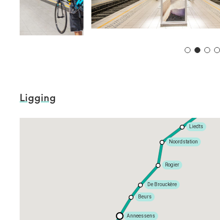
Ligging
Colig
Liedts
Noordstation
Rogier
De Brouckère
Beurs
Anneessens