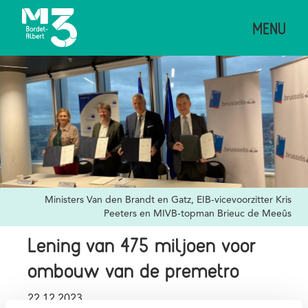
Overslaan
MENU
en
naar
de
Afbeelding
inhoud
gaan
Credits
Ministers Van den Brandt en Gatz, EIB-vicevoorzitter Kris
Peeters en MIVB-topman Brieuc de Meeûs
Lening van 475 miljoen voor
ombouw van de premetro
Publication
22.12.2023