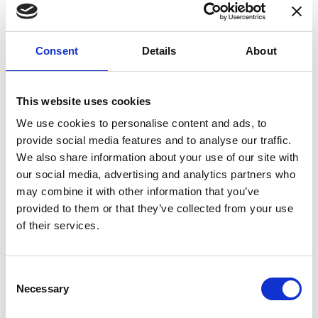
date
De Europese Investeringsbank (EIB) en het
Consent
Details
About
Brussels Hoofdstedelijk Gewest hebben een
akkoord bereikt over een lening van 475 miljoen
euro om de bestaande ondergrondse
This website uses cookies
tramverbinding tussen de haltes Albert en
Noordstation uit te bouwen tot een heuse metro.
We use cookies to personalise content and ads, to
provide social media features and to analyse our traffic.
We also share information about your use of our site with
our social media, advertising and analytics partners who
De ondergrondse as tussen het Noordstation en
may combine it with other information that you’ve
station Albert wordt vandaag bediend door de
provided to them or that they’ve collected from your use
tramlijnen 3 en 4. Momenteel wordt reeds
of their services.
gewerkt om deze tunnel
in de toekomst te
bedienen met een metro
. Die laat toe om de vele
reizigers meer capaciteit, comfort en regelmaat
Consent
aan te bieden.
Necessary
Selection