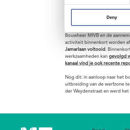
metrowerven in Brussel, zoals
Albert
. De werf Toots Thielema
liggen weliswaar stil, maar in
Deny
station gaat er onverminderd 
Bouwheer MIVB en de aannemer
activiteit binnenkort worden 
Jamarlaan voltooid
. Binnenkor
werkzaamheden kan
gevolgd w
kanaal vind je ook recente rep
Nog dit: in aanloop naar het 
uitbreiding van de werfzone t
der Weydenstraat en werd het