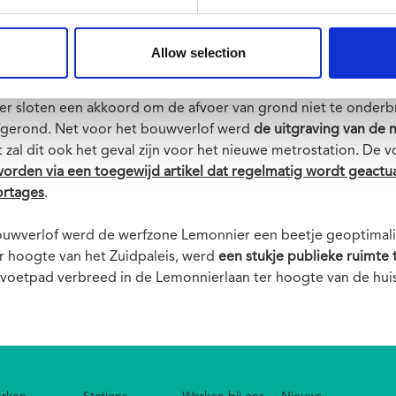
 die voor de
uitbreiding van het Centraal Station
of die voor d
ns vormt dit jaar een uitzondering. De werfzones in de Jamar
 de Stalingradlaan is er geen sprake van een zomerpauze.
De uit
Allow selection
door
.
Lees het buurtbewonersbericht
dat werd verspreid via
 sloten een akkoord om de afvoer van grond niet te onderb
afgerond. Net voor het bouwverlof werd
de uitgraving van de 
t zal dit ook het geval zijn voor het nieuwe metrostation. De 
orden via een toegewijd artikel dat regelmatig wordt geactu
ortages
.
bouwverlof werd de werfzone Lemonnier een beetje geoptimali
er hoogte van het Zuidpaleis, werd
een stukje publieke ruimte
 voetpad verbreed in de Lemonnierlaan ter hoogte van de hu