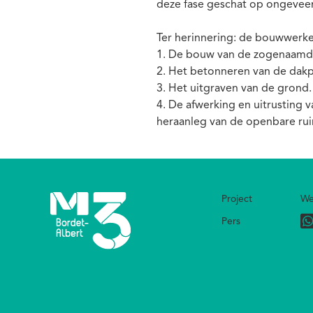
deze fase geschat op ongeveer
Ter herinnering: de bouwwerke
1. De bouw van de zogenaamde
2. Het betonneren van de dakpl
3. Het uitgraven van de grond.
4. De afwerking en uitrusting v
heraanleg van de openbare r
Project
We
Footer
Pers
Footer
bottom