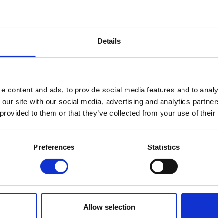
 uitleg:
Details
e content and ads, to provide social media features and to analy
 our site with our social media, advertising and analytics partn
 provided to them or that they’ve collected from your use of their
Preferences
Statistics
egonnen met de
Media
Afbeelding
Allow selection
van de grond tussen de