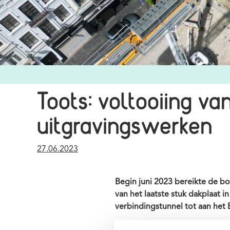
Credits
Toots: voltooiing v
uitgravingswerken
Publication
27.06.2023
date
Begin juni 2023 bereikte de b
van het laatste stuk dakplaat i
verbindingstunnel tot aan het 