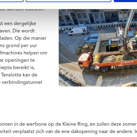
akplaat. Dit gebeurt
 die werden voorzien
t een dergelijke
aven. Die wordt
laden. Op die manier
ens grond per uur
afmachines helpen om
ar openingen te
epte bereikt is,
 Tenslotte kan de
de verbindingstunnel
onnen in de werfzone op de Kleine Ring, en zullen deze zome
iviteit verplaatst zich van de ene dakopening naar de andere. 