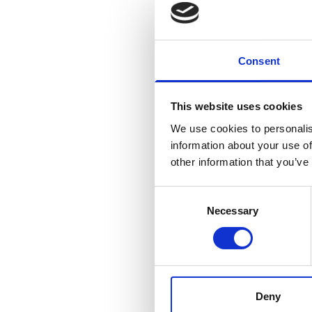
Bekijk hier een video met meer
Consent
This website uses cookies
We use cookies to personalis
information about your use of
other information that you’ve
Consent
Necessary
Selection
Text
Ondertussen werd eind mei b
Deny
volgende stap: het uitgraven 