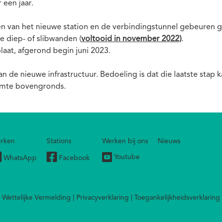
 een jaar.
n van het nieuwe station en de verbindingstunnel gebeuren g
 diep- of slibwanden (
voltooid in november 2022)
.
aat, afgerond begin juni 2023.
an de nieuwe infrastructuur. Bedoeling is dat die laatste stap
uimte bovengronds.
rken
Stations
Werken bij ons
Nieuws
Youtube
WhatsApp
Facebook
Wettelijke Vermelding
Privacyverklaring
Toegankelijkheidsverklaring