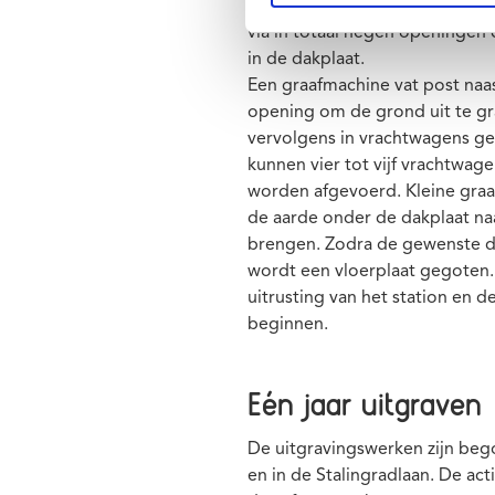
reeds gebouwde muren en de d
via in totaal negen openingen
in de dakplaat.
Een graafmachine vat post naas
opening om de grond uit te gr
vervolgens in vrachtwagens ge
kunnen vier tot vijf vrachtwag
worden afgevoerd. Kleine gra
de aarde onder de dakplaat na
brengen. Zodra de gewenste di
wordt een vloerplaat gegoten.
uitrusting van het station en 
beginnen.
Eén jaar uitgraven
De uitgravingswerken zijn beg
en in de Stalingradlaan. De act