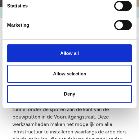
Statistics
Credits
Beliris
Marketing
Verlaging van de grondwaterspiegel
Op dit moment is ook de
verlaging
aan de gang.
Allow all
Daartoe worden meerdere pompputten
geïnstalleerd om de werf te draineren.
Allow selection
Toegangsgalerijen
Deny
Dankzij de grondwaterverlaging is begonnen met
het graven van de toegangsgalerijen naar de
tunnel onder de sporen aan de kant van de
bouwputten in de Vooruitgangstraat. Deze
werkzaamheden maken het mogelijk om alle
infrastructuur te installeren waarlangs de arbeiders