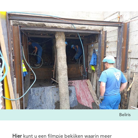
Media
Afbeelding
Credits
Beliris
Hier
kunt u een filmpje bekijken waarin meer