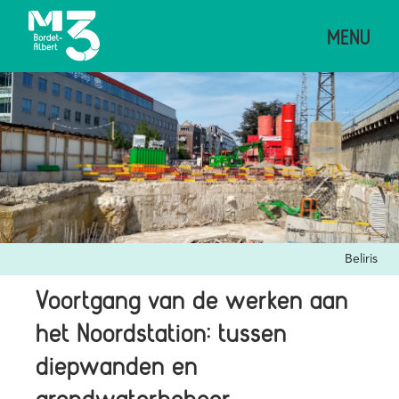
Overslaan
MENU
en
naar
de
Afbeelding
inhoud
gaan
Credits
Beliris
Voortgang van de werken aan
het Noordstation: tussen
diepwanden en
grondwaterbeheer