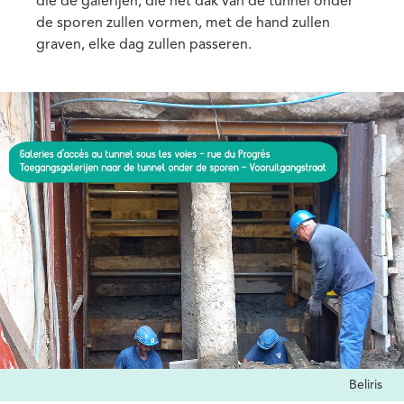
die de galerijen, die het dak van de tunnel onder
de sporen zullen vormen, met de hand zullen
graven, elke dag zullen passeren.
Media
Afbeelding
Credits
Beliris