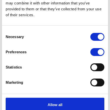
Lijn 10: enkel tussen Militair Hospitaal en
may combine it with other information that you’ve
Anneessens
provided to them or that they’ve collected from your use
Lijn 51: enkel tussen Marguerite Duras en
of their services.
Anderlechtsepoort. De haltes Lemonnier en
Zuidstation worden niet bediend.
Lijn 82: enkel tussen Station Berchem en
Consent
Anderlechtsepoort.
Necessary
Selection
Alternatieven voor reizigers
Preferences
Reizigers die naar het Zuidstation willen, kunnen
gebruikmaken van:
Metrolijnen 2 en 6
Statistics
Buslijn 48 (Zuidstation – Hallepoort –
Anneessens), die voor de gelegenheid wordt
Marketing
versterkt.
Buslijn 50, die tussen Zuidstation en Neerstalle
frequenter rijdt om de onderbreking van tram
82 op te vangen.
Allow all