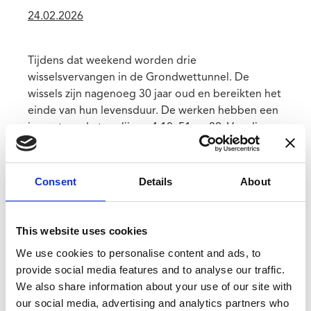
Publication
24.02.2026
date
Tijdens dat weekend worden drie
wisselsvervangen in de Grondwettunnel. De
wissels zijn nagenoeg 30 jaar oud en bereikten het
einde van hun levensduur. De werken hebben een
impact op de tramlijnen 4,10, 51 en 82. Van die
onderbreking wordt ook gebruik gemaakt om op
lijn 82 herstellingen aan de boordstenen van de
verhoogde bedding ter hoogte van de halte
Consent
Details
About
Monaco (Brusselsesteenweg) uit te voeren.
Impact op het tramverkeer
This website uses cookies
Door deze werken wordt het tramverkeer ter
We use cookies to personalise content and ads, to
hoogte van het Zuidstation onderbroken.
provide social media features and to analyse our traffic.
De lijnen rijden als volgt:
We also share information about your use of our site with
Lijn 4: enkel tussen Stalle P en Hallepoort
our social media, advertising and analytics partners who