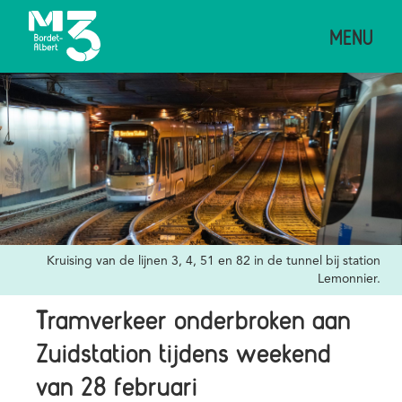
Overslaan
MENU
en
naar
de
Afbeelding
inhoud
gaan
Credits
Kruising van de lijnen 3, 4, 51 en 82 in de tunnel bij station
Lemonnier.
Tramverkeer onderbroken aan
Zuidstation tijdens weekend
van 28 februari