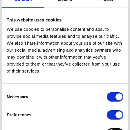
date
De fasering van de eerste delen van de werf
"nutsvoorzieningen" op het grondgebied Sint-
This website uses cookies
Gillie is bekend, voor de periode 25 maart - begin
We use cookies to personalise content and ads, to
mei 2019.
provide social media features and to analyse our traffic.
sleuf Baraplein (kant Limnanderstraat) - hoek
We also share information about your use of our site with
Baraplein/Jamarlaan: vanaf 25/3, duur
our social media, advertising and analytics partners who
ongeveer 2 weken (behoudens onv. omst.)
may combine it with other information that you’ve
sleuf/oversteek Jamarlaan (noord en zuid):
provided to them or that they’ve collected from your use
vanaf 8/4, duur ongeveer 2 weken (behoudens
of their services.
onv. omst.)
sleuf/oversteek tramsporen 81, tussen
Baraplein en Jamarlaan: vanaf 23 april, duur
Consent
ongeveer 2 weken (behoudens onv. omst.)
Necessary
Selection
Download de plannen in detail hier
. In de maand
mei starten de werkzaamheden voor de
Preferences
tramterminus "Argonne", evenals andere
nutswerkzaamheden. Deze informatie wordt