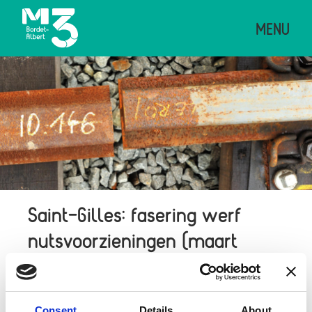
Overslaan
MENU
en
naar
de
Afbeelding
inhoud
gaan
Saint-Gilles: fasering werf
nutsvoorzieningen (maart
2019)
Publication
14.03.2019
Consent
Details
About