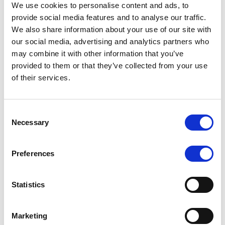
We use cookies to personalise content and ads, to
-
Page Facebook
provide social media features and to analyse our traffic.
-
Listes de diffusion WhatsApp
pour les
We also share information about your use of our site with
informations sur les chantiers en cours
our social media, advertising and analytics partners who
- Le
Point Info M3
, au niveau du chantier Toots
may combine it with other information that you’ve
Thielemans
provided to them or that they’ve collected from your use
of their services.
Une source d’informations importante
pour les Bruxellois
Consent
Necessary
Notre chaîne YouTube devient aussi un moyen
Selection
supplémentaire d’interagir avec nous pour poser
vos questions et remarques sur le projet via
Preferences
l’onglet « Communauté ». De
récentes analyses
des réseaux sociaux ont démontré que les
Bruxellois étaient friands de ce canal. Nous
Statistics
sommes donc actifs là où les Bruxellois se
trouvent.
Marketing