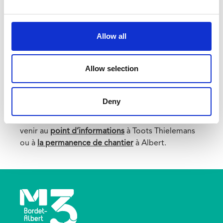
Retrouvez le projet Métro 3 sur la chaîne
@Metro3Brussels
. Une multitude de contenus
vous y attend.
Allow all
Toujours joignables
Allow selection
Des questions sur le projet? Prenez
contact avec
notre équipe
. Pour des questions concernant les
Deny
chantiers en cours, contactez également nos
ombudsmen via
ombudsmanM3@stib.brussels
ou
venir au
point d’informations
à Toots Thielemans
ou à
la permanence de chantier
à Albert.