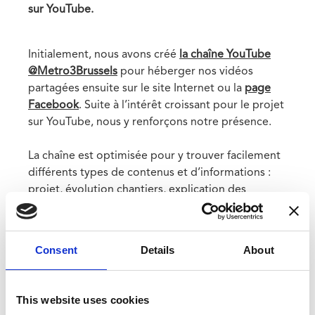
sur YouTube.
Initialement, nous avons créé
la chaîne YouTube
@Metro3Brussels
pour héberger nos vidéos
partagées ensuite sur le site Internet ou la
page
Facebook
. Suite à l’intérêt croissant pour le projet
sur YouTube, nous y renforçons notre présence.
La chaîne est optimisée pour y trouver facilement
différents types de contenus et d’informations :
projet, évolution chantiers, explication des
travaux…
Cette chaîne vient s’ajouter aux canaux
Consent
Details
About
d’information déjà existants :
- Les
points de contact
pour l'information sur le
projet:
info@metro3.be
et 0800 14 202
This website uses cookies
-
Newsletter