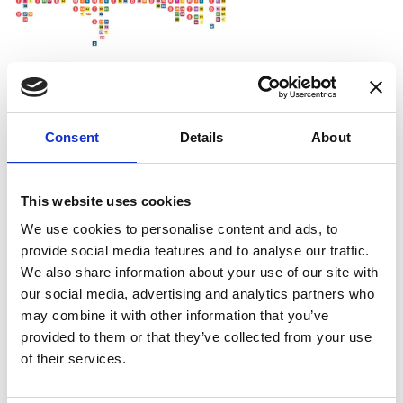
Des terminus interconnectés
Consent
Details
About
Les futures stations terminus du Métro 3
deviendront également de véritables pôles
This website uses cookies
importants pour la mobilité. La station
Bordet
se
trouve à un carrefour important entre différents
We use cookies to personalise content and ads, to
quartiers résidentiels et de bureaux, dont le siège
provide social media features and to analyse our traffic.
de l'OTAN. Il est déjà desservi par le train et
We also share information about your use of our site with
bénéficiera également d'une ligne de
tram vers
our social media, advertising and analytics partners who
l'aéroport
dans quelques années.
may combine it with other information that you’ve
provided to them or that they’ve collected from your use
of their services.
Text
A la station
Albert
, des travaux sont en cours afin
d'assurer des correspondances fluides et