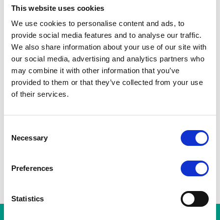
Urban.brussels a délivré, le 16 juin 2026, le permis
This website uses cookies
d’urbanisme modificatif (
référence
We use cookies to personalise content and ads, to
04/PFD/582158
) concernant le Palais du Midi.
provide social media features and to analyse our traffic.
Le projet prévoit la déconstruction de l’intérieur
We also share information about your use of our site with
du bâtiment, la reconstruction de commerces et
our social media, advertising and analytics partners who
d’équipements scolaires, sportifs et culturels,
may combine it with other information that you’ve
l’aménagement de deux espaces publics dans les
provided to them or that they’ve collected from your use
cours extérieures ainsi que la rénovation des
of their services.
façades existantes.
La décision peut être consultée auprès de
Consent
l’administration communale de la Ville de
Necessary
Selection
Bruxelles et de l’administration régionale
Urban.brussels
.
Les travaux soumis à ce permis sont prévus à partir
Preferences
de décembre 2026.
Statistics