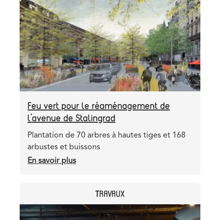
terre,
image
les
avancées
se
multiplient
Feu vert pour le réaménagement de
l’avenue de Stalingrad
Teaser
Plantation de 70 arbres à hautes tiges et 168
arbustes et buissons
En savoir plus
sur
Feu
vert
CATEGORY
TRAVAUX
pour
le
Header
Image
réaménagement