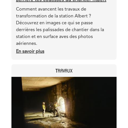
Teaser
Comment avancent les travaux de
transformation de la station Albert ?
Découvrez en images ce qui se passe
derrières les palissades de chantier dans la
station et en surface aves des photos
aériennes.
En savoir plus
sur
Derrière
les
CATEGORY
TRAVAUX
coulisses
du
Header
Image
chantier
image
Albert