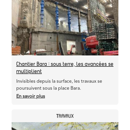
image
Chantier Bara : sous terre, les avancées se
multiplient
Teaser
Invisibles depuis la surface, les travaux se
poursuivent sous la place Bara.
En savoir plus
sur
Chantier
Bara
CATEGORY
TRAVAUX
:
sous
Header
Image