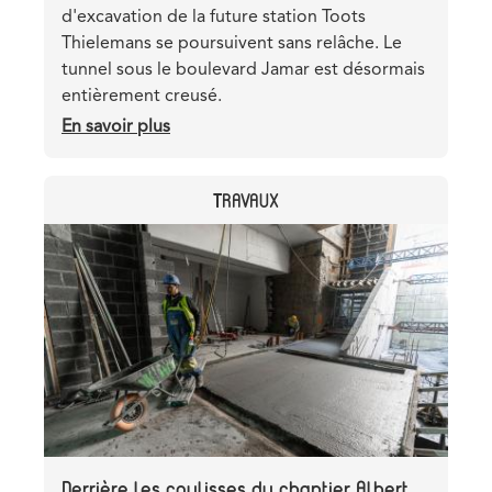
d'excavation de la future station Toots
Thielemans se poursuivent sans relâche. Le
tunnel sous le boulevard Jamar est désormais
entièrement creusé.
En savoir plus
sur
L’excavation
de
CATEGORY
TRAVAUX
la
station
Header
Image
Toots
image
Thielemans
se
poursuit
pendant
le
congé
du
bâtiment
Derrière les coulisses du chantier Albert