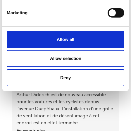
passage
image
de
Marketing
nappe
Allow all
Allow selection
Albert: la rue Diderich rouverte à la
circulation
Deny
Teaser
Bonne nouvelle pour les riverains du chantier
Albert. Depuis le vendredi 30 août la rue
Arthur Diderich est de nouveau accessible
pour les voitures et les cyclistes depuis
l'avenue Ducpétiaux. L’installation d’une grille
de ventilation et de désenfumage à cet
endroit est en effet terminée.