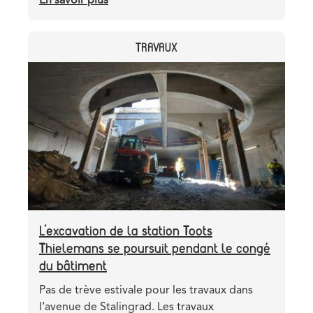
En savoir plus
sur
Albert:
la
CATEGORY
TRAVAUX
rue
Diderich
Header
Image
rouverte
image
à
la
circulation
L’excavation de la station Toots
Thielemans se poursuit pendant le congé
du bâtiment
Teaser
Pas de trève estivale pour les travaux dans
l’avenue de Stalingrad. Les travaux