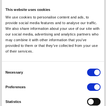
du
image
Midi
This website uses cookies
et
We use cookies to personalise content and ads, to
Porte
provide social media features and to analyse our traffic.
de
We also share information about your use of our site with
Hal
our social media, advertising and analytics partners who
les
may combine it with other information that you’ve
27-
provided to them or that they’ve collected from your use
28
of their services.
Dispositif de chantier: Le passage de
septembre
nappe
Teaser
Garantir la stabilité des constructions
Consent
Necessary
souterraines
Selection
En savoir plus
sur
Dispositif
Preferences
de
CATEGORY
TRAVAUX
chantier:
Statistics
Le
Header
Image