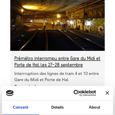
à
image
la
Gare
du
Midi
le
week-
end
du
Prémétro interrompu entre Gare du Midi et
28
Porte de Hal les 27-28 septembre
février
Teaser
Interrruption des lignes de tram 4 et 10 entre
Gare du Midi et Porte de Hal.
En savoir plus
sur
Prémétro
interrompu
CATEGORY
TRAVAUX
entre
Consent
Details
About
Gare
Header
Image