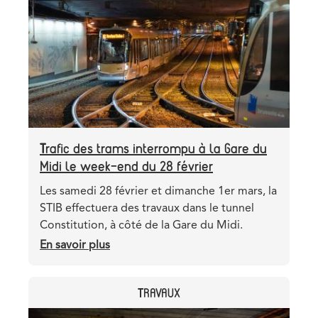
image
de
l’avenue
de
Stalingrad
Trafic des trams interrompu à la Gare du
Midi le week-end du 28 février
Teaser
Les samedi 28 février et dimanche 1er mars, la
STIB effectuera des travaux dans le tunnel
Constitution, à côté de la Gare du Midi.
En savoir plus
sur
Trafic
des
CATEGORY
TRAVAUX
trams
interrompu
Header
Image