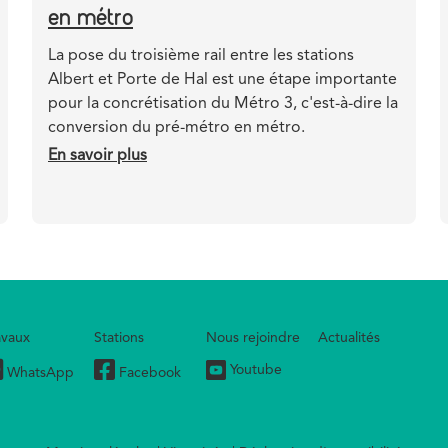
en métro
Teaser
La pose du troisième rail entre les stations
Albert et Porte de Hal est une étape importante
pour la concrétisation du Métro 3, c'est-à-dire la
conversion du pré-métro en métro.
En savoir plus
sur
Pose
de
l'alimentation
électrique
pour
la
transformation
avaux
Stations
Nous rejoindre
Actualités
du
Youtube
pré-
WhatsApp
Facebook
métro
en
métro