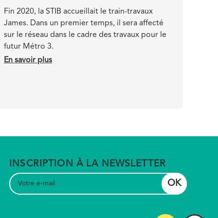
Teaser
Fin 2020, la STIB accueillait le train-travaux
James. Dans un premier temps, il sera affecté
sur le réseau dans le cadre des travaux pour le
futur Métro 3.
En savoir plus
sur
Nouveau
train-
travaux
pour
transformer
le
pré-
métro
INSCRIPTION À LA NEWSLETTER
en
métro