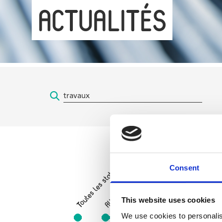
ACTUALITÉS
Parvis de Saint-Gilles
Toutes les stations
Consent
Porte de Hal
Gare
Horta
Albert
This website uses cookies
We use cookies to personalis