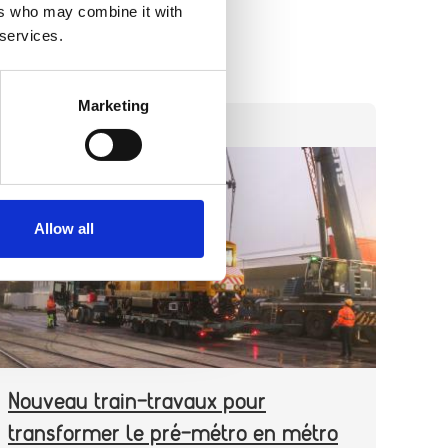
ers who may combine it with
 services.
Marketing
CATEGORY
TRAVAUX
Header
Image
image
Allow all
Nouveau train-travaux pour
transformer le pré-métro en métro