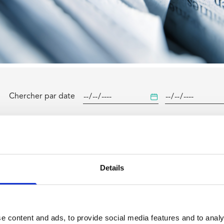
Chercher par date
Details
Toots Thielemans
De Brouckère
Gare du Nord
Anneessens
 du Midi
Colign
Bourse
Rogier
Liedts
e content and ads, to provide social media features and to analy