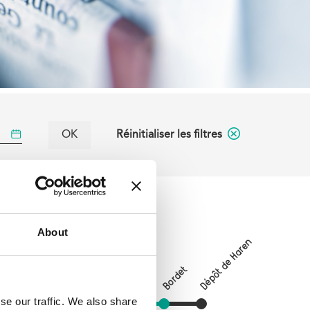
Réinitialiser les filtres
About
Dépôt de Haren
Verboekhoven
on
Bordet
Tilleul
Riga
Paix
se our traffic. We also share