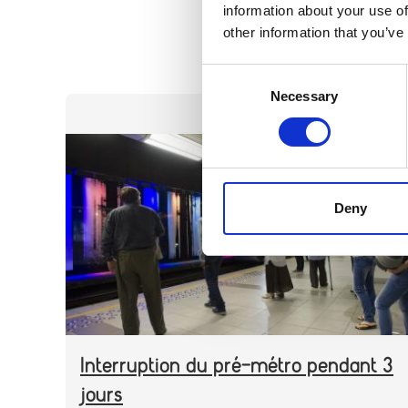
information about your use of
other information that you’ve
Consent
Necessary
Selection
CATEGORY
TRAVAUX
Header
Image
image
Deny
Interruption du pré-métro pendant 3
jours