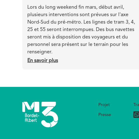
Teaser
Lors du long weekend fin mars, début avril,
plusieurs interventions sont prévues sur l'axe
Nord-Sud du pré-métro. Les lignes de tram 3, 4,
25 et 55 seront interrompues. Des bus navettes
seront mis à disposition des voyageurs et du
personnel sera présent sur le terrain pour les
renseigner.
En savoir plus
sur
Interruption
du
pré-
métro
pendant
Projet
Tr
3
Footer
jours
Presse
Footer