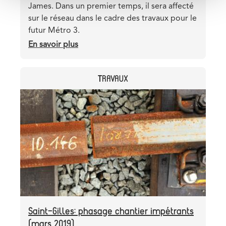
James. Dans un premier temps, il sera affecté
sur le réseau dans le cadre des travaux pour le
futur Métro 3.
En savoir plus
sur
Nouveau
train-
CATEGORY
TRAVAUX
travaux
pour
Header
Image
transformer
image
le
pré-
métro
en
métro
Saint-Gilles: phasage chantier impétrants
(mars 2019)