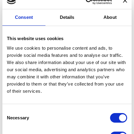
Interruption
du
CATEGORY
TRAVAUX
pré-
Consent
Details
About
métro
Header
Image
pendant
image
3
This website uses cookies
jours
We use cookies to personalise content and ads, to
provide social media features and to analyse our traffic.
We also share information about your use of our site with
our social media, advertising and analytics partners who
may combine it with other information that you’ve
provided to them or that they’ve collected from your use
of their services.
Pose de l'alimentation électrique pour la
transformation du pré-métro en métro
Teaser
La pose du troisième rail entre les stations
Consent
Necessary
Albert et Porte de Hal est une étape
Selection
importante pour la concrétisation du Métro 3,
c'est-à-dire la conversion du pré-métro en