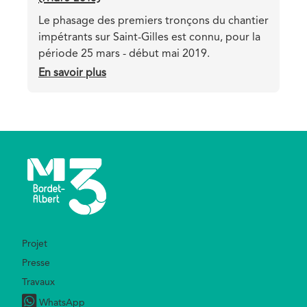
Teaser
Le phasage des premiers tronçons du chantier
impétrants sur Saint-Gilles est connu, pour la
période 25 mars - début mai 2019.
En savoir plus
sur
Saint-
Gilles:
phasage
chantier
impétrants
(mars
2019)
Footer
Projet
Presse
Travaux
WhatsApp