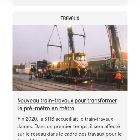
Interruption
des
CATEGORY
TRAVAUX
trams
entre
Header
Image
Rogier
image
et
Liedts
Nouveau train-travaux pour transformer
le pré-métro en métro
Teaser
Fin 2020, la STIB accueillait le train-travaux
James. Dans un premier temps, il sera affecté
sur le réseau dans le cadre des travaux pour le