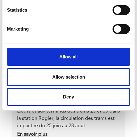
CATEGORY
TRAVAUX
trams
Statistics
3,
Header
Image
4,
image
51
Marketing
et
82
Allow all
Allow selection
Interruption des trams entre Rogier et
Liedts
Deny
Teaser
En raison des travaux qui ont lieu à la place
Liedts et aux terminus des trams 25 et 55 dans
la station Rogier, la circulation des trams est
impactée du 25 juin au 28 aout.
En savoir plus
sur