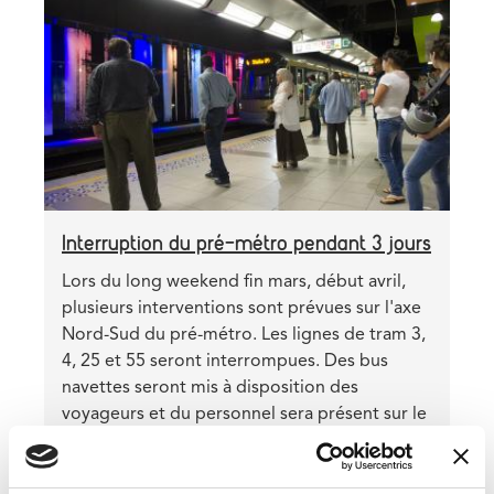
image
Interruption du pré-métro pendant 3 jours
Teaser
Lors du long weekend fin mars, début avril,
plusieurs interventions sont prévues sur l'axe
Nord-Sud du pré-métro. Les lignes de tram 3,
4, 25 et 55 seront interrompues. Des bus
navettes seront mis à disposition des
voyageurs et du personnel sera présent sur le
terrain pour les renseigner.
En savoir plus
sur