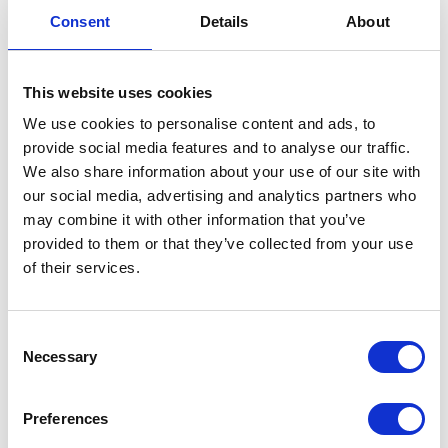
Interruption
Consent
Details
About
du
CATEGORY
TRAVAUX
pré-
métro
Header
Image
This website uses cookies
pendant
image
We use cookies to personalise content and ads, to
3
provide social media features and to analyse our traffic.
jours
We also share information about your use of our site with
our social media, advertising and analytics partners who
may combine it with other information that you’ve
provided to them or that they’ve collected from your use
of their services.
Interruption des trams 3, 4, 51 et 82
Consent
Teaser
Pas de trams entre Porte de Hal et Rogier le
Necessary
Selection
samedi 29 octobre 2022.
En savoir plus
sur
Preferences
Interruption
des